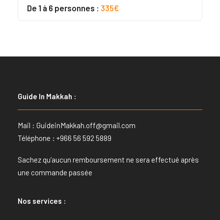
Noté
3
5.00
De 1 à 6 personnes :
335€
sur 5
basé sur
notations
client
Guide In Makkah :
Mail :
GuideinMakkah.off@gmail.com
Téléphone : +966 56 592 5889
Sachez qu’aucun remboursement ne sera effectué après
une commande passée
Nos services :