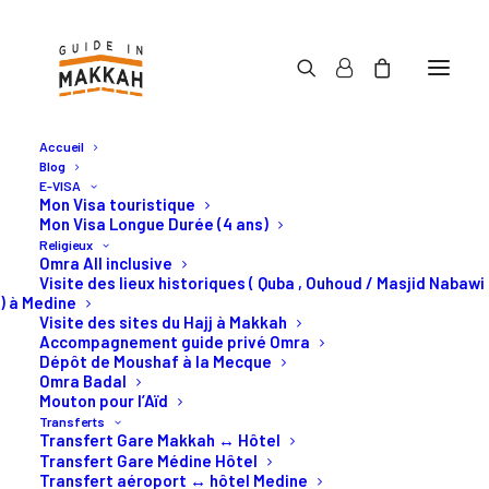
Accueil
Blog
E-VISA
Mon Visa touristique
Mon Visa Longue Durée (4 ans)
Religieux
Activités en Arabie
Omra All inclusive
Visite des lieux historiques ( Quba , Ouhoud / Masjid Nabawi
Saoudite
) à Medine
Visite des sites du Hajj à Makkah
Accompagnement guide privé Omra
Dépôt de Moushaf à la Mecque
Les meilleurs activités à
Omra Badal
Mouton pour l’Aïd
Djeddah et à Makkah.
Transferts
Transfert Gare Makkah ↔ Hôtel
Transfert Gare Médine Hôtel
Transfert aéroport ↔ hôtel Medine