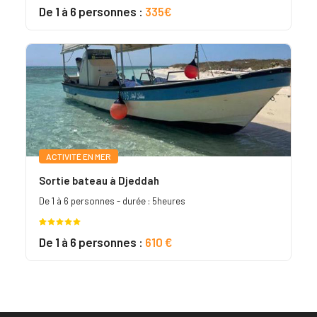
Noté
3
5.00
De 1 à 6 personnes :
335€
sur 5
basé sur
notations
client
ACTIVITÉ EN MER
Sortie bateau à Djeddah
De 1 à 6 personnes - durée : 5heures
Noté
2
5.00
De 1 à 6 personnes :
610 €
sur 5
basé sur
notations
client