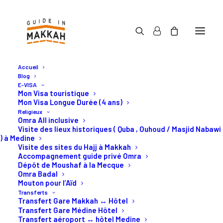
Accueil
Blog
E-VISA
Mon Visa touristique
Mon Visa Longue Durée (4 ans)
Religieux
Activités en Arabie
Omra All inclusive
Visite des lieux historiques ( Quba , Ouhoud / Masjid Nabawi
Saoudite
) à Medine
Visite des sites du Hajj à Makkah
Accompagnement guide privé Omra
Dépôt de Moushaf à la Mecque
Les meilleurs activités à
Omra Badal
Mouton pour l’Aïd
Djeddah et à Makkah.
Transferts
Transfert Gare Makkah ↔ Hôtel
Transfert Gare Médine Hôtel
Transfert aéroport ↔ hôtel Medine