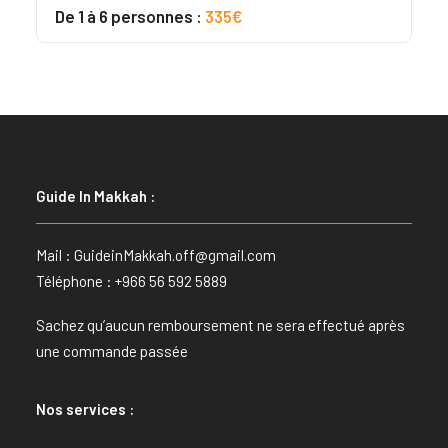
Noté
3
5.00
De 1 à 6 personnes :
335€
sur 5
basé sur
notations
client
Guide In Makkah :
Mail :
GuideinMakkah.off@gmail.com
Téléphone : +966 56 592 5889
Sachez qu’aucun remboursement ne sera effectué après
une commande passée
Nos services :