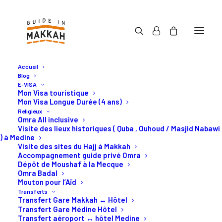
Accueil
Blog
E-VISA
Mon Visa touristique
Mon Visa Longue Durée (4 ans)
Religieux
Activités en Arabie
Omra All inclusive
Visite des lieux historiques ( Quba , Ouhoud / Masjid Nabawi
Saoudite
) à Medine
Visite des sites du Hajj à Makkah
Accompagnement guide privé Omra
Dépôt de Moushaf à la Mecque
Les meilleurs activités à
Omra Badal
Mouton pour l’Aïd
Djeddah et à Makkah.
Transferts
Transfert Gare Makkah ↔ Hôtel
Transfert Gare Médine Hôtel
Transfert aéroport ↔ hôtel Medine