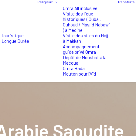
Religieux
Transferts
Omra All inclusive
Visite des lieux
historiques ( Quba ,
Ouhoud / Masjid Nabawi
) à Medine
 touristique
Visite des sites du Hajj
a Longue Durée
à Makkah
Accompagnement
guide privé Omra
Dépôt de Moushaf à la
Mecque
Omra Badal
Mouton pour l’Aïd
 Arabie Saoudite