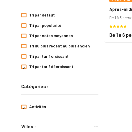
Après-midi
Tri par défaut
De 1 à 6 pers
Tri par popularité
Noté
3
5.00
De 1 à 6 p
Tri par notes moyennes
sur 5
basé sur
Tri du plus récent au plus ancien
notations
client
Tri par tarif croissant
Tri par tarif décroissant
Catégories :
Activités
Villes :