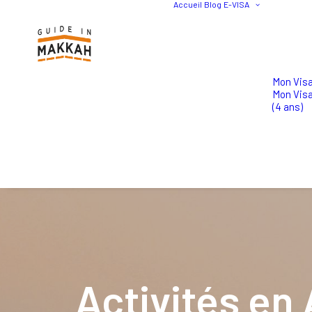
Accueil
Blog
E-VISA
Mon Visa
Mon Vis
(4 ans)
Activités en