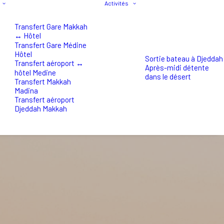
Activités
Transfert Gare Makkah
↔ Hôtel
Transfert Gare Médine
Hôtel
Sortie bateau à Djeddah
Transfert aéroport ↔
Après-midi détente
hôtel Medine
dans le désert
Transfert Makkah
Madina
Transfert aéroport
Djeddah Makkah