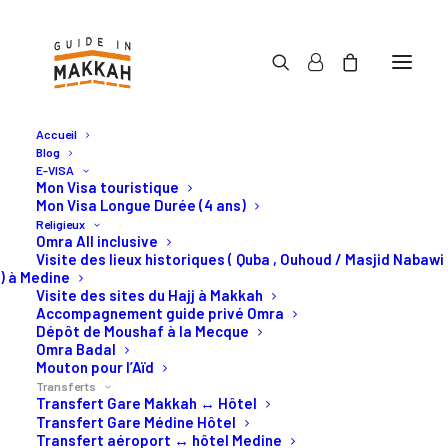
Accueil
Blog
E-VISA
Mon Visa touristique
Mon Visa Longue Durée (4 ans)
Religieux
Vos transferts Omra ou
Omra All inclusive
Visite des lieux historiques ( Quba , Ouhoud / Masjid Nabawi
Hajj en Arabie Saoudite
) à Medine
Visite des sites du Hajj à Makkah
Accompagnement guide privé Omra
Dépôt de Moushaf à la Mecque
Transferts Omra ou Hajj privé
Omra Badal
Mouton pour l’Aïd
de Makkah, Djeddah, Médine.
Transferts
Transfert Gare Makkah ↔ Hôtel
Transfert Gare Médine Hôtel
Transfert aéroport ↔ hôtel Medine