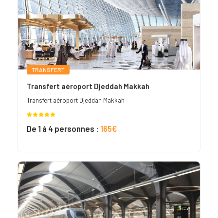
TRANSFERT
Transfert aéroport Djeddah Makkah
Transfert aéroport Djeddah Makkah
Noté
3
5.00
De 1 à 4 personnes :
165€
sur 5
basé sur
notations
client