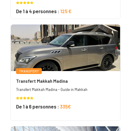
Noté
1
5.00
De 1 à 4 personnes :
125 €
sur 5
basé sur
notation
client
TRANSFERT
Transfert Makkah Madina
Transfert Makkah Madina - Guide in Makkah
Noté
1
5.00
De 1 à 6 personnes :
335€
sur 5
basé sur
notation
client