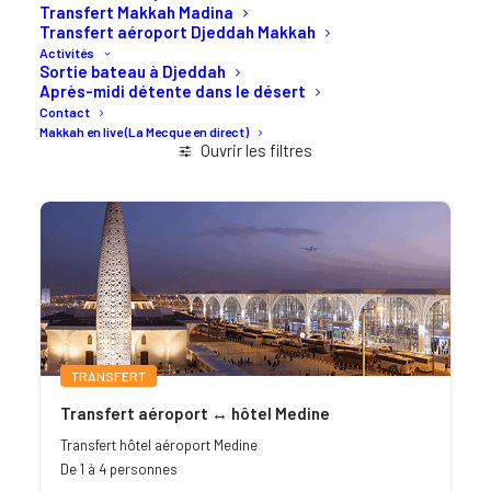
Transfert Makkah Madina
Transfert aéroport Djeddah Makkah
Activités
Sortie bateau à Djeddah
Après-midi détente dans le désert
Contact
Makkah en live (La Mecque en direct)
Ouvrir les filtres
TRANSFERT
Transfert aéroport ↔ hôtel Medine
Transfert hôtel aéroport Medine
De 1 à 4 personnes