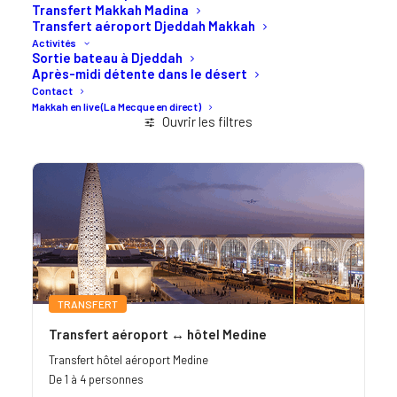
Transfert Makkah Madina
Transfert aéroport Djeddah Makkah
Activités
Sortie bateau à Djeddah
Après-midi détente dans le désert
Contact
Makkah en live (La Mecque en direct)
Ouvrir les filtres
TRANSFERT
Transfert aéroport ↔ hôtel Medine
Transfert hôtel aéroport Medine
De 1 à 4 personnes