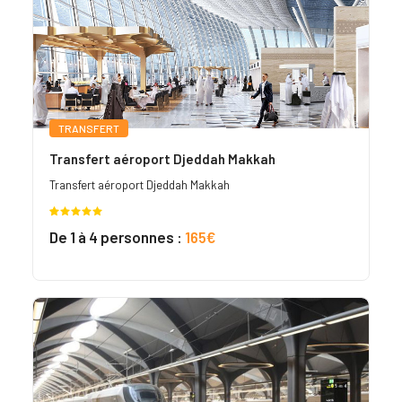
TRANSFERT
Transfert aéroport Djeddah Makkah
Transfert aéroport Djeddah Makkah
Noté
3
5.00
De 1 à 4 personnes :
165€
sur 5
basé sur
notations
client