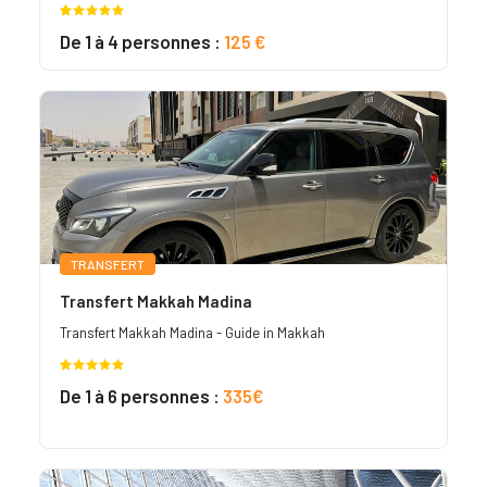
Noté
1
5.00
De 1 à 4 personnes :
125 €
sur 5
basé sur
notation
client
TRANSFERT
Transfert Makkah Madina
Transfert Makkah Madina - Guide in Makkah
Noté
1
5.00
De 1 à 6 personnes :
335€
sur 5
basé sur
notation
client