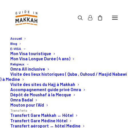
Accueil
Blog
E-VISA
Mon Visa touristique
Mon Visa Longue Durée (4 ans)
Religieux
Vos transferts Omra ou
Omra All inclusive
Visite des lieux historiques ( Quba , Ouhoud / Masjid Nabawi
Hajj en Arabie Saoudite
) à Medine
Visite des sites du Hajj à Makkah
Accompagnement guide privé Omra
Dépôt de Moushaf à la Mecque
Transferts Omra ou Hajj privé
Omra Badal
Mouton pour l’Aïd
de Makkah, Djeddah, Médine.
Transferts
Transfert Gare Makkah ↔ Hôtel
Transfert Gare Médine Hôtel
Transfert aéroport ↔ hôtel Medine