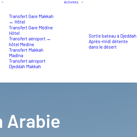
Activités
Transfert Gare Makkah
↔ Hôtel
Transfert Gare Médine
Hôtel
Sortie bateau à Djeddah
Transfert aéroport ↔
Après-midi détente
hôtel Medine
dans le désert
Transfert Makkah
Madina
Transfert aéroport
Djeddah Makkah
n Arabie