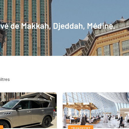
ivé de Makkah, Djeddah, Médine.
iltres
T
TRANSFERT