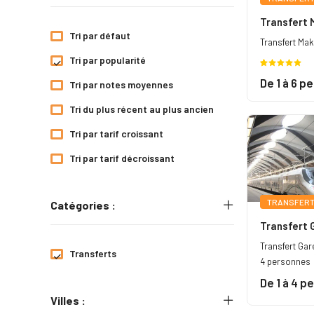
Transfert 
Tri par défaut
Transfert Ma
Tri par popularité
Noté
1
5.00
De 1 à 6 p
Tri par notes moyennes
sur 5
basé sur
Tri du plus récent au plus ancien
notation
client
Tri par tarif croissant
Tri par tarif décroissant
TRANSFER
Catégories :
Transfert 
Transfert Gare
Transferts
4 personnes
De 1 à 4 p
Villes :