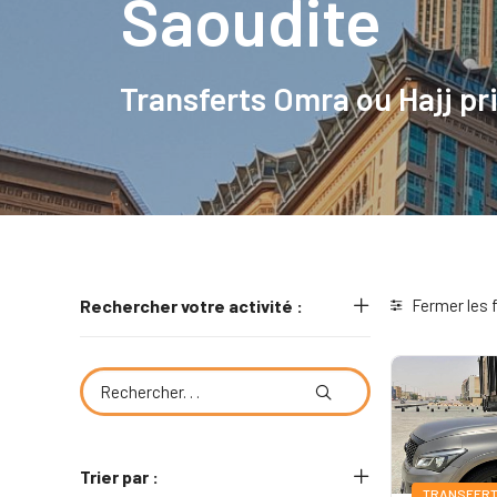
Saoudite
Transferts Omra ou Hajj pr
Rechercher votre activité :
Fermer les f
Trier par :
TRANSFER