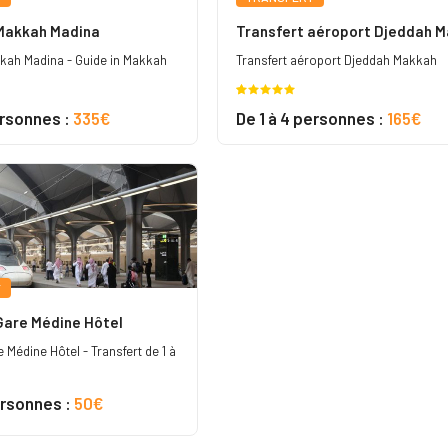
Makkah Madina
Transfert aéroport Djeddah 
kkah Madina - Guide in Makkah
Transfert aéroport Djeddah Makkah
Noté
3
5.00
ersonnes :
335€
De 1 à 4 personnes :
165€
sur 5
basé sur
notations
client
T
Gare Médine Hôtel
 Médine Hôtel - Transfert de 1 à
ersonnes :
50€