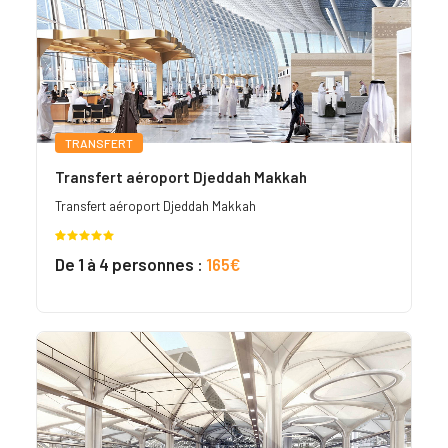
TRANSFERT
Transfert aéroport Djeddah Makkah
Transfert aéroport Djeddah Makkah
Noté
3
5.00
De 1 à 4 personnes :
165€
sur 5
basé sur
notations
client