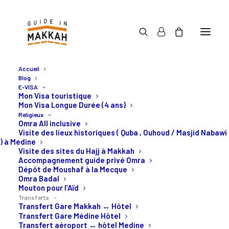
Accueil
Blog
E-VISA
Mon Visa touristique
Mon Visa Longue Durée (4 ans)
Religieux
Vos transferts Omra ou
Omra All inclusive
Visite des lieux historiques ( Quba , Ouhoud / Masjid Nabawi
Hajj en Arabie Saoudite
) à Medine
Visite des sites du Hajj à Makkah
Accompagnement guide privé Omra
Dépôt de Moushaf à la Mecque
Transferts Omra ou Hajj privé
Omra Badal
Mouton pour l’Aïd
de Makkah, Djeddah, Médine.
Transferts
Transfert Gare Makkah ↔ Hôtel
Transfert Gare Médine Hôtel
Transfert aéroport ↔ hôtel Medine