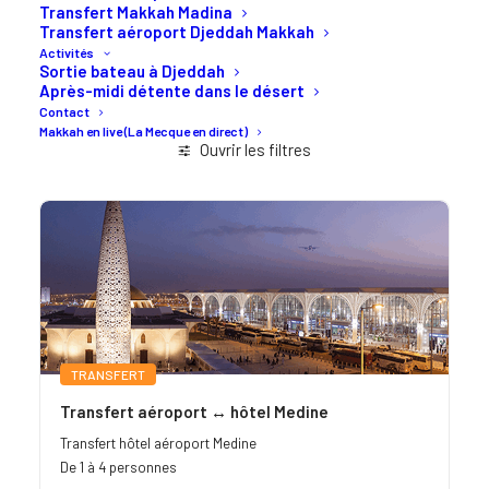
Transfert Makkah Madina
Transfert aéroport Djeddah Makkah
Activités
Sortie bateau à Djeddah
Après-midi détente dans le désert
Contact
Makkah en live (La Mecque en direct)
Ouvrir les filtres
TRANSFERT
Transfert aéroport ↔ hôtel Medine
Transfert hôtel aéroport Medine
De 1 à 4 personnes