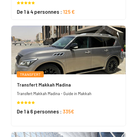
Noté
1
5.00
De 1 à 4 personnes :
125 €
sur 5
basé sur
notation
client
TRANSFERT
Transfert Makkah Madina
Transfert Makkah Madina - Guide in Makkah
Noté
1
5.00
De 1 à 6 personnes :
335€
sur 5
basé sur
notation
client