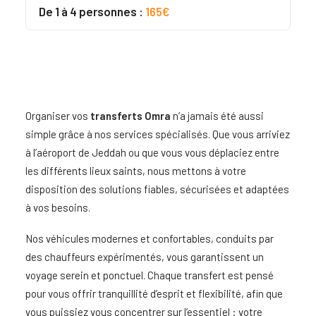
Noté
3
5.00
De 1 à 4 personnes :
165€
sur 5
basé sur
notations
client
Organiser vos
transferts Omra
n’a jamais été aussi
simple grâce à nos services spécialisés. Que vous arriviez
à l’aéroport de Jeddah ou que vous vous déplaciez entre
les différents lieux saints, nous mettons à votre
disposition des solutions fiables, sécurisées et adaptées
à vos besoins.
Nos véhicules modernes et confortables, conduits par
des chauffeurs expérimentés, vous garantissent un
voyage serein et ponctuel. Chaque transfert est pensé
pour vous offrir tranquillité d’esprit et flexibilité, afin que
vous puissiez vous concentrer sur l’essentiel : votre