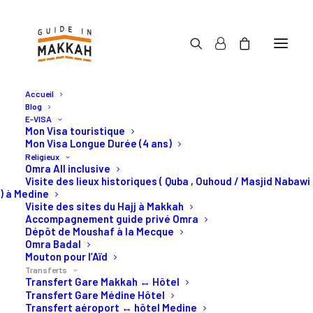
Accueil
Blog
E-VISA
Mon Visa touristique
Mon Visa Longue Durée (4 ans)
Religieux
Vos transferts Omra ou
Omra All inclusive
Visite des lieux historiques ( Quba , Ouhoud / Masjid Nabawi
Hajj en Arabie Saoudite
) à Medine
Visite des sites du Hajj à Makkah
Accompagnement guide privé Omra
Dépôt de Moushaf à la Mecque
Transferts Omra ou Hajj privé
Omra Badal
Mouton pour l’Aïd
de Makkah, Djeddah, Médine.
Transferts
Transfert Gare Makkah ↔ Hôtel
Transfert Gare Médine Hôtel
Transfert aéroport ↔ hôtel Medine