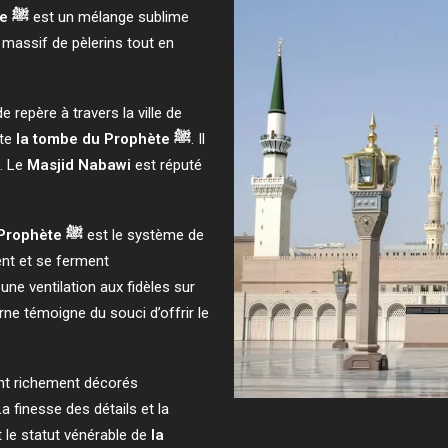
la mosquée du Prophète ﷺ
est un mélange sublime
x massif de pèlerins tout en
repère à travers la ville de
ite
la tombe du Prophète ﷺ
. Il
n. Le
Masjid Nabawi
est réputé
la mosquée du Prophète ﷺ
est le système de
ent et se ferment
ne ventilation aux fidèles sur
ne témoigne du souci d’offrir le
sont richement décorés
a finesse des détails et la
t le statut vénérable de
la