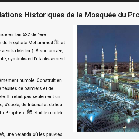
e en l’an 622 de l’ère
n du Prophète Mohammed ﷺ et
iendra Médine). À son arrivée,
ité, symbolisant l’établissement
rêmement humble. Construit en
e feuilles de palmiers et de
té. Il n’était pas seulement un
 d’école, de tribunal et de lieu
La mosquée du Prophète ﷺ
était le modèle
ah
, une véranda où les pauvres