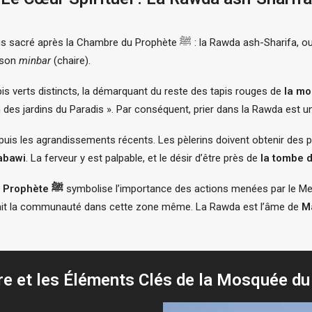
se trouve le lieu le plus sacré après la Chambre 
 son
minbar
(chaire).
s verts distincts, la démarquant du reste des tapis rouges de
e est un « jardin des jardins du Paradis ». Par conséquent, prier dans la Rawd
uis les agrandissements récents. Les pèlerins doivent obtenir des pe
abawi
. La ferveur y est palpable, et le désir d’être près de
symbolise l’importance des actions menées par le Messager d’Allah ﷺ au tout
la mosquée du Prophète ﷺ
seignait et dirigeait la communauté dans cette zone même. La Rawda est l’âme de
M