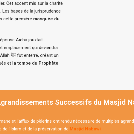
der. Cet accent mis sur la charité
i
. Les bases de la jurisprudence
ns cette première
mosquée du
cet emplacement qui deviendra
réant un
quée et
la tombe du Prophète
Agrandissements Successifs du Masjid N
ulmane et l’afflux de pèlerins ont rendu nécessaire de multiples agr
 de l’Islam et de la préservation de
Masjid Nabawi
.