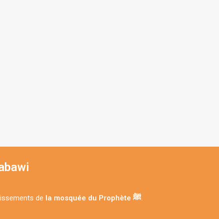
abawi
andissements de
la mosquée du Prophète ﷺ
.