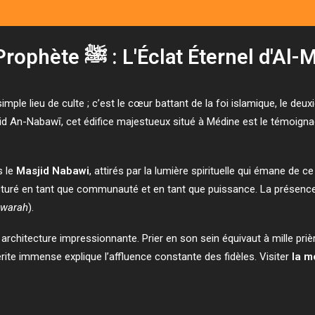
La Mosquée du Prophète ﷺ : L'Éclat É
imple lieu de culte ; c’est le cœur battant de la foi islamique, le de
id An-Nabawī, cet édifice majestueux situé à Médine est le témoignage
s le
Masjid Nabawi
, attirés par la lumière spirituelle qui émane de ce
tructuré en tant que communauté et en tant que puissance. La présen
warah
).
rchitecture impressionnante. Prier en son sein équivaut à mille priè
te immense explique l’affluence constante des fidèles. Visiter