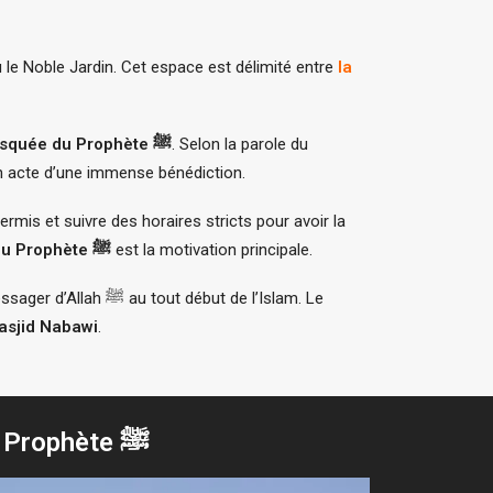
du Prophète ﷺ : la Rawda ash-Sharifa, ou le Noble Jardin. Cet espace est délimité entre
la
la mosquée du Prophète ﷺ
. Selon la parole du
a est un acte d’une immense bénédiction.
rmis et suivre des horaires stricts pour avoir la
la tombe du Prophète ﷺ
est la motivation principale.
 début de l’Islam. Le
asjid Nabawi
.
L'Architecture et les Éléments Clés de la Mosquée du Prophète ﷺ