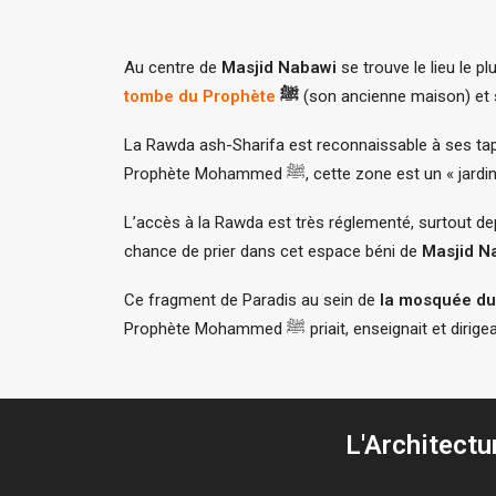
Au centre de
Masjid Nabawi
tombe du Prophète
ﷺ
(son ancienne maison) et
La Rawda ash-Sharifa est reconnaissable à ses tapi
Prophète Mohammed ﷺ, cette zon
L’accès à la Rawda est très réglementé, surtout dep
chance de prier dans cet espace béni de
Masjid N
Ce fragment de Paradis au sein de
Prophète Mohammed ﷺ priait, en