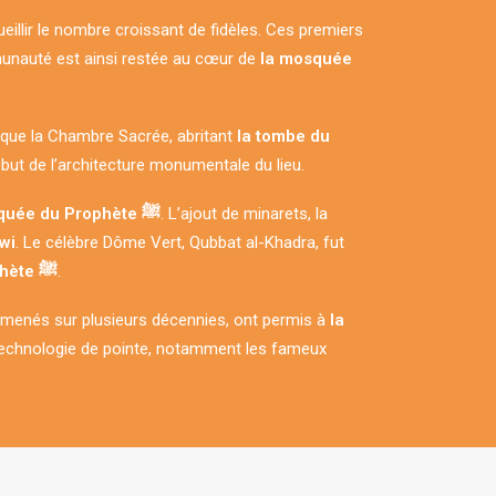
eillir le nombre croissant de fidèles. Ces premiers
mmunauté est ainsi restée au cœur de
la mosquée
e que la Chambre Sacrée, abritant
la tombe du
ébut de l’architecture monumentale du lieu.
la mosquée du Prophète ﷺ
. L’ajout de minarets, la
wi
. Le célèbre Dôme Vert, Qubbat al-Khadra, fut
la mosquée du Prophète ﷺ
.
, menés sur plusieurs décennies, ont permis à
la
ne technologie de pointe, notamment les fameux