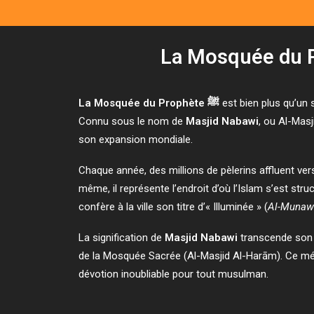
La Mosquée du Prophète ﷺ
est bien plus qu’un s
Connu sous le nom de
Masjid Nabawi
, ou Al-Masj
son expansion mondiale.
Chaque année, des millions de pèlerins affluent ver
même, il représente l’endroit d’où l’Islam s’est s
confère à la ville son titre d’« Illuminée » (
Al-Munaw
La signification de
Masjid Nabawi
transcende son a
de la Mosquée Sacrée (Al-Masjid Al-Harām). Ce méri
dévotion inoubliable pour tout musulman.