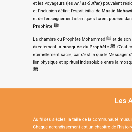
et les voyageurs (les
Ahl as-Suffah
) pouvaient rési
et l’inclusion définit l’esprit initial de
Masjid Nabaw
et de l’enseignement islamiques furent posées da
Prophète ﷺ
.
La chambre du Prophète Mohammed ﷺ et de son épouse Aïcha jouxtait
directement
la mosquée du Prophète ﷺ
. C’est 
éternellement sacré, car c’est là que le Messager d’Allah ﷺ fut enterré, c
lien physique et spirituel indissoluble entre la mos
ﷺ
.
Les 
Au fil des siècles, la taille de la communauté mus
Chaque agrandissement est un chapitre de l’histoire