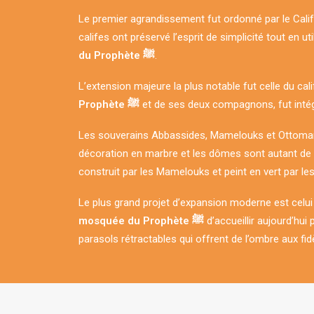
Le premier agrandissement fut ordonné par le Calife
califes ont préservé l’esprit de simplicité tout en
du Prophète ﷺ
.
L’extension majeure la plus notable fut celle du ca
Prophète ﷺ
et de ses deux compagnons, fut intég
Les souverains Abbassides, Mamelouks et Ottomans
décoration en marbre et les dômes sont autant de 
construit par les Mamelouks et peint en vert par l
Le plus grand projet d’expansion moderne est celu
mosquée du Prophète ﷺ
d’accueillir aujourd’hui
parasols rétractables qui offrent de l’ombre aux fid