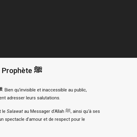
La Tombe du Prophète ﷺ : Le Cœur de la Mosquée du Prophète ﷺ
 Prophète ﷺ
. Bien qu’invisible et inaccessible au public,
nnent adresser leurs salutations.
t le
Salawat
au Messager d’Allah ﷺ, ainsi qu’à ses
un spectacle d’amour et de respect pour le