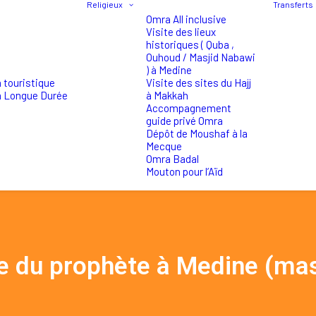
Religieux
Transferts
Omra All inclusive
Visite des lieux
historiques ( Quba ,
Ouhoud / Masjid Nabawi
) à Medine
 touristique
Visite des sites du Hajj
a Longue Durée
à Makkah
Accompagnement
guide privé Omra
Dépôt de Moushaf à la
Mecque
Omra Badal
Mouton pour l’Aïd
 du prophète à Medine (mas