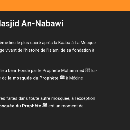
ternel d'Al-Masjid An-Nabawi
uxième lieu le plus sacré après la Kaaba à La Mecque.
 vivant de l’histoire de l’Islam, de sa fondation à
 lieu béni. Fondé par le Prophète Mohammed ﷺ lui-
ce de
la mosquée du Prophète ﷺ
à Médine
res faites dans toute autre mosquée, à l’exception
la mosquée du Prophète ﷺ
est un moment de