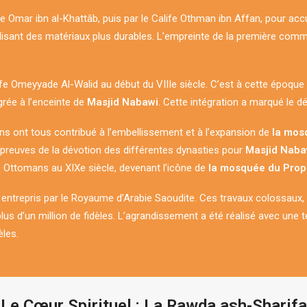
 Omar ibn al-Khattâb, puis par le Calife Othman ibn Affan, pour accu
 utilisant des matériaux plus durables. L’empreinte de la première co
life Omeyyade Al-Walid au début du VIIIe siècle. C’est à cette époqu
rée à l’enceinte de
Masjid Nabawi
. Cette intégration a marqué le d
 ont tous contribué à l’embellissement et à l’expansion de
preuves de la dévotion des différentes dynasties pour
Masjid Naba
es Ottomans au XIXe siècle, devenant l’icône de
i entrepris par le Royaume d’Arabie Saoudite. Ces travaux colossaux
 plus d’un million de fidèles. L’agrandissement a été réalisé avec u
èles.
Le Cœur Spirituel : La Rawda ash-Sharifa