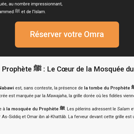
quée, au nombre impressionnant,
portent des noms liés à l’histoire du Prophète Mohammed ﷺ et de l’Islam.
Réserver votre Omra
Nabawi
est, sans conteste, la présence de
la tombe du
ée est marquée par la
Mawajaha
, la grille dorée où les fidèles vie
te à
la mosquée du Prophète ﷺ
. Les pèlerins adressent le
Salam
e
-Siddiq et Omar ibn al-Khattâb. La ferveur devant cette grille est 