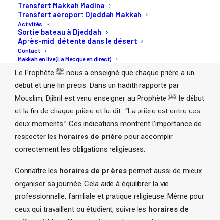
Transfert Makkah Madina
Transfert aéroport Djeddah Makkah
Activités
Sortie bateau à Djeddah
L’importance des horaires de
Après-midi détente dans le désert
prières
Contact
Makkah en live (La Mecque en direct)
Le Prophète ﷺ nous a enseigné que chaque prière a un
début et une fin précis. Dans un hadith rapporté par
Mouslim, Djibril est venu enseigner au Prophète ﷺ le début
et la fin de chaque prière et lui dit : “La prière est entre ces
deux moments.” Ces indications montrent l’importance de
respecter les
horaires de prière
pour accomplir
correctement les obligations religieuses.
Connaître les
horaires de prières
permet aussi de mieux
organiser sa journée. Cela aide à équilibrer la vie
professionnelle, familiale et pratique religieuse. Même pour
ceux qui travaillent ou étudient, suivre les
horaires de