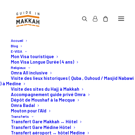
Accueil
Blog
Mawaqit salat – Horaire de prière
E-VISA
Mon Visa touristique
– Marseille
Mon Visa Longue Durée (4 ans)
Religieux
Omra All inclusive
Visite des lieux historiques ( Quba , Ouhoud / Masjid Nabawi
) à Medine
Visite des sites du Hajj à Makkah
Accompagnement guide privé Omra
Connaître les
horaires de prières
est essentiel pour tous
Dépôt de Moushaf à la Mecque
les musulmans vivant à Marseille. Respecter les moments
Omra Badal
précis de chaque salat permet de se rapprocher d’Allah et
Mouton pour l’Aïd
Transferts
de suivre la Sunna. Dans ce guide, nous détaillons tous les
Transfert Gare Makkah ↔ Hôtel
horaires de prières
de Marseille, ainsi que des conseils
Transfert Gare Médine Hôtel
Transfert aéroport ↔ hôtel Medine
pratiques pour planifier vos prières au quotidien.