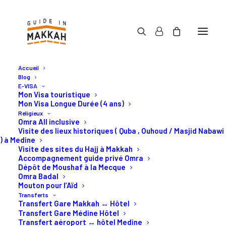
Accueil
Blog
E-VISA
Mon Visa touristique
Mon Visa Longue Durée (4 ans)
Religieux
Activités en Arabie
Omra All inclusive
Visite des lieux historiques ( Quba , Ouhoud / Masjid Nabawi
Saoudite
) à Medine
Visite des sites du Hajj à Makkah
Accompagnement guide privé Omra
Dépôt de Moushaf à la Mecque
Les meilleurs activités à
Omra Badal
Mouton pour l’Aïd
Djeddah et à Makkah.
Transferts
Transfert Gare Makkah ↔ Hôtel
Transfert Gare Médine Hôtel
Transfert aéroport ↔ hôtel Medine