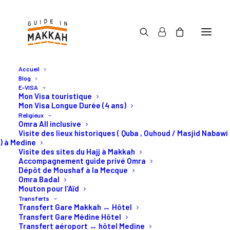
Accueil
Blog
E-VISA
Mon Visa touristique
Mon Visa Longue Durée (4 ans)
Religieux
Activités en Arabie
Omra All inclusive
Visite des lieux historiques ( Quba , Ouhoud / Masjid Nabawi
Saoudite
) à Medine
Visite des sites du Hajj à Makkah
Accompagnement guide privé Omra
Dépôt de Moushaf à la Mecque
Les meilleurs activités à
Omra Badal
Mouton pour l’Aïd
Djeddah et à Makkah.
Transferts
Transfert Gare Makkah ↔ Hôtel
Transfert Gare Médine Hôtel
Transfert aéroport ↔ hôtel Medine