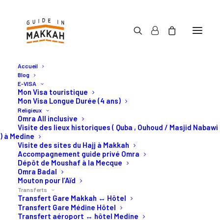
Accueil
Blog
E-VISA
Mon Visa touristique
Mon Visa Longue Durée (4 ans)
Religieux
Vos transferts Omra ou
Omra All inclusive
Visite des lieux historiques ( Quba , Ouhoud / Masjid Nabawi
Hajj en Arabie Saoudite
) à Medine
Visite des sites du Hajj à Makkah
Accompagnement guide privé Omra
Dépôt de Moushaf à la Mecque
Transferts Omra ou Hajj privé
Omra Badal
Mouton pour l’Aïd
de Makkah, Djeddah, Médine.
Transferts
Transfert Gare Makkah ↔ Hôtel
Transfert Gare Médine Hôtel
Transfert aéroport ↔ hôtel Medine