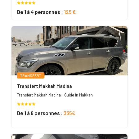
Noté
1
5.00
De 1 à 4 personnes :
125 €
sur 5
basé sur
notation
client
TRANSFERT
Transfert Makkah Madina
Transfert Makkah Madina - Guide in Makkah
Noté
1
5.00
De 1 à 6 personnes :
335€
sur 5
basé sur
notation
client