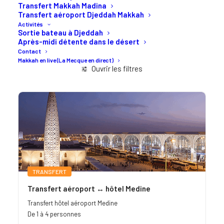
Transfert Makkah Madina
Transfert aéroport Djeddah Makkah
Activités
Sortie bateau à Djeddah
Après-midi détente dans le désert
Contact
Makkah en live (La Mecque en direct)
Ouvrir les filtres
TRANSFERT
Transfert aéroport ↔ hôtel Medine
Transfert hôtel aéroport Medine
De 1 à 4 personnes