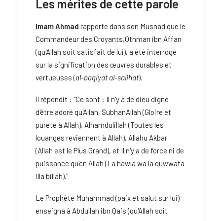
Les mérites de cette parole
Imam Ahmad
rapporte dans son Musnad que le
Commandeur des Croyants,Othman ibn Affan
(qu'Allah soit satisfait de lui), a été interrogé
sur la signification des œuvres durables et
vertueuses (
al-baqiyat al-salihat
).
Il répondit : "Ce sont : Il n'y a de dieu digne
d'être adoré qu'Allah, SubhanAllah (Gloire et
pureté à Allah), Alhamdulillah (Toutes les
louanges reviennent à Allah), Allahu Akbar
(Allah est le Plus Grand), et Il n'y a de force ni de
puissance qu'en Allah (La hawla wa la quwwata
illa billah)."
Le Prophète Muhammad (paix et salut sur lui)
enseigna à Abdullah ibn Qais (qu'Allah soit