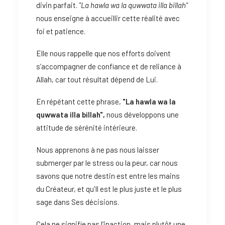
divin parfait.
"La hawla wa la quwwata illa billah"
nous enseigne à accueillir cette réalité avec
foi et patience.
Elle nous rappelle que nos efforts doivent
s’accompagner de confiance et de reliance à
Allah, car tout résultat dépend de Lui.
En répétant cette phrase,
"La hawla wa la
quwwata illa billah",
nous développons une
attitude de sérénité intérieure.
Nous apprenons à ne pas nous laisser
submerger par le stress ou la peur, car nous
savons que notre destin est entre les mains
du Créateur, et qu’Il est le plus juste et le plus
sage dans Ses décisions.
Cela ne signifie pas l’inaction, mais plutôt une