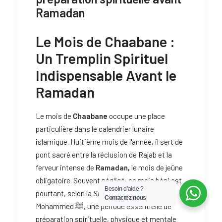
Ramadan
Le Mois de Chaabane :
Un Tremplin Spirituel
Indispensable Avant le
Ramadan
Le mois de
Chaabane
occupe une place
particulière dans le calendrier lunaire
islamique. Huitième mois de l'année, il sert de
pont sacré entre la réclusion de Rajab et la
ferveur intense de
Ramadan
,
le mois de jeûne
obligatoire. Souvent négligé, ce mois béni est
Besoin d'aide ?
pourtant, selon la
Sunna
du Prophète
Contactez nous
Mohammed ﷺ, une période essentielle de
préparation spirituelle, physique et mentale